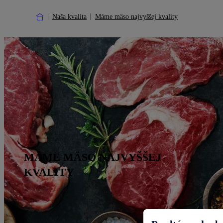
Naša kvalita
Máme mäso najvyššej kvality
MÁME MÄSO NAJVYŠŠEJ
KVALITY