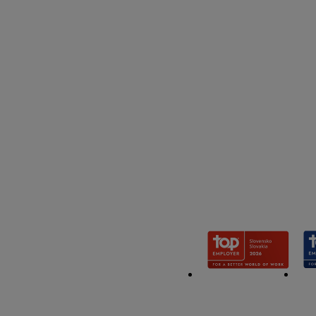
Kliknutím na možnosť
"
Súhlasím
" vyjadríte 
dobe uchovávania údaj
zásadách ochrany oso