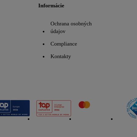
Informácie
 "
Odmietnuť
" môžete povoliť iba používanie potrebných technológií. 
súhlas so spracúvaním na všetky vyššie uvedené účely. Ďalšie informáci
ov a Vašom práve kedykoľvek odvolať súhlas s účinnosťou do budúcno
Ochrana osobných
bných údajov
.
Imprint nájdete tu.
údajov
Compliance
Kontakty