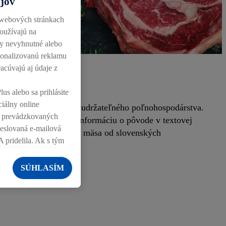
ajov
 webových stránkach
používajú na
ky nevyhnutné alebo
rsonalizovanú reklamu
racúvajú aj údaje z
lus alebo sa prihlásite
ciálny online
dukty z ekologického a udržateľného poľnohospodárstva.
ch prevádzkovaných
obaloch ľahko nájdu informáciu o pôvode v textovej
heslovaná e-mailová
 30 % nášho čerstvého mäsa od slovenských
A pridelila. Ak s tým
záujem (napr.
a môžu zobrazovať aj
SÚHLASÍM
oľko koncových
ailovej adresy a
ch spracúvania