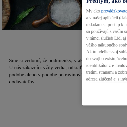
Predtým, ako b
My ako
prevádzkovate
a v našej aplikácii (ď
ukladanie a prístup k
sa používajú s vaším s
v rámci služieb Lidl a
vášho nákupného sprá
Ak tu udelíte svoj súhl
do svojho existujúceho
Sme si vedomí, že podmienky, v akých zvieratá žijú, sa 
identifikátor z e-mail
U nás zákazníci vždy vedia, odkiaľ mäsové produkty poc
tretími stranami a zo
podobe alebo v podobe potravinového oválu so skratko
adresa zlúčená aj s iný
dodávateľov.
súhlasíte, reklamy v sú
vložením produktu do 
na rôznych zariadenia
zariadení alebo použív
prípadne ďalších identi
V časti "
Prispôsobiť
" 
osobných údajov.