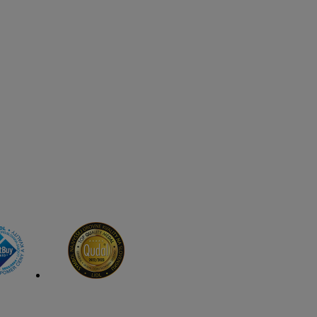
Kliknutím na
e vrátane informácií o
sti nájdete v našich