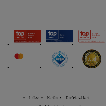
identifikátormi alebo identifikátormi, ktoré vám spoločnosť
Criteo SA pridelila. Ak s tým súhlasíte, reklamy v súvislosti s
retargetingom, t. j. reklamy na produkty, o ktoré ste prejavili
záujem (napr. vložením produktu do nákupného košíka v
internetovom obchode, ale nie jeho zakúpením), sa môžu
zobrazovať aj na rôznych zariadeniach a v rôznych službách
spoločnosti Lidl ak vám možno priradiť niekoľko koncových
zariadení alebo používanie viacerých služieb spoločnosti Lidl,
pomocou vašej hashovanej e-mailovej adresy a prípadne
ďalších identifikátorov/identifikátorov, ktoré má spoločnosť
Criteo SA k dispozícii.
V časti "
Prispôsobiť
" môžete povoliť jednotlivé účely a nájsť
ďalšie informácie o podmienkach spracúvania osobných
údajov.
Kliknutím na možnosť "
Odmietnuť
" môžete povoliť iba
používanie potrebných technológií. Kliknutím na "
Súhlasím
"
vyjadríte súhlas so spracúvaním na všetky vyššie uvedené
účely. Ďalšie informácie vrátane informácií o dobe
Lidl.sk
Kariéra
Darčeková karta
uchovávania údajov a Vašom práve kedykoľvek odvolať