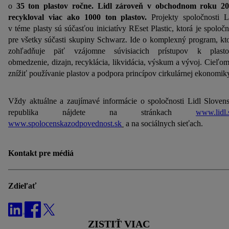
o
35 ton plastov ročne. Lidl zároveň v obchodnom roku 2
internetovom obchode, ale nie jeho zakúpením), sa môžu
recykloval viac ako 1000 ton plastov.
Projekty spoločnosti L
zobrazovať aj na rôznych zariadeniach a v rôznych službách
v téme plasty sú súčasťou iniciatívy REset Plastic, ktorá je spoloč
spoločnosti Lidl ak vám možno priradiť niekoľko koncových
pre všetky súčasti skupiny Schwarz. Ide o komplexný program, kt
zariadení alebo používanie viacerých služieb spoločnosti Lidl,
zohľadňuje päť vzájomne súvisiacich prístupov k plasto
pomocou vašej hashovanej e-mailovej adresy a prípadne
obmedzenie, dizajn, recyklácia, likvidácia, výskum a vývoj. Cieľom
znížiť používanie plastov a podpora princípov cirkulárnej ekonomik
ďalších identifikátorov/identifikátorov, ktoré má spoločnosť
Criteo SA k dispozícii.
V časti "
Prispôsobiť
" môžete povoliť jednotlivé účely a nájsť
Vždy aktuálne a zaujímavé informácie o spoločnosti Lidl Sloven
ďalšie informácie o podmienkach spracúvania osobných
republika nájdete na stránkach
www.lidl.
údajov.
www.spolocenskazodpovednost.sk
a na sociálnych sieťach.
Kliknutím na možnosť "
Odmietnuť
" môžete povoliť iba
používanie potrebných technológií. Kliknutím na "
Súhlasím
"
Kontakt pre médiá
vyjadríte súhlas so spracúvaním na všetky vyššie uvedené
účely. Ďalšie informácie vrátane informácií o dobe
uchovávania údajov a Vašom práve kedykoľvek odvolať
Zdieľať
súhlas s účinnosťou do budúcnosti nájdete v našich
zásadách
ochrany osobných údajov
.
Imprint nájdete tu.
ZISTIŤ VIAC