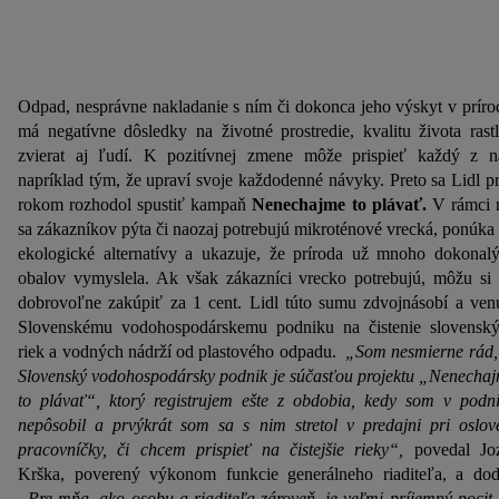
Odpad, nesprávne nakladanie s ním či dokonca jeho výskyt v príro
má negatívne dôsledky na životné prostredie, kvalitu života rastl
zvierat aj ľudí. K pozitívnej zmene môže prispieť každý z n
napríklad tým, že upraví svoje každodenné návyky. Preto sa Lidl p
rokom rozhodol spustiť kampaň
Nenechajme to plávať.
V rámci 
sa zákazníkov pýta či naozaj potrebujú mikroténové vrecká, ponúka
ekologické alternatívy a ukazuje, že príroda už mnoho dokonal
obalov vymyslela. Ak však zákazníci vrecko potrebujú, môžu si
dobrovoľne zakúpiť za 1 cent. Lidl túto sumu zdvojnásobí a ven
Slovenskému vodohospodárskemu podniku na čistenie slovensk
riek a vodných nádrží od plastového odpadu.
„Som nesmierne rád,
Slovenský vodohospodársky podnik je súčasťou projektu „Nenecha
to plávať“, ktorý registrujem ešte z obdobia, kedy som v podn
nepôsobil a prvýkrát som sa s nim stretol v predajni pri oslov
pracovníčky, či chcem prispieť na čistejšie rieky“,
povedal Jo
Krška, poverený výkonom funkcie generálneho riaditeľa, a dod
„Pre mňa, ako osobu a riaditeľa zároveň, je veľmi príjemný pocit,