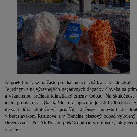
Napriek tomu, že ho často prehliadame, nachádza sa všade okolo n
Je jedným z najvýraznejších negatívnych dopadov človeka na prír
a významnou príčinou klimatickej zmeny. Odpad. Na skutočnosť,
tento problém sa týka každého z upozorňuje Lidl dlhodobo. 
diskont túto skutočnosť priblížil, dočasne umiestnil do fon
v bratislavskom Ružinove a v Trenčíne plastový odpad vylovený
slovenských vôd. Ak ľuďom prekáža odpad vo fontáne, tak prečo 
v rieke?