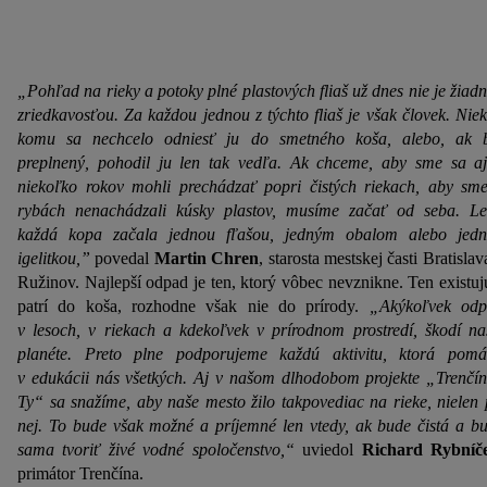
„Pohľad na rieky a potoky plné plastových fliaš už dnes nie je žiad
zriedkavosťou. Za každou jednou z týchto fliaš je však človek. Niek
komu sa nechcelo odniesť ju do smetného koša, alebo, ak 
preplnený, pohodil ju len tak vedľa. Ak chceme, aby sme sa a
niekoľko rokov mohli prechádzať popri čistých riekach, aby sm
rybách nenachádzali kúsky plastov, musíme začať od seba. L
každá kopa začala jednou fľašou, jedným obalom alebo jed
igelitkou,”
povedal
Martin Chren
, starosta mestskej časti Bratislav
Ružinov. Najlepší odpad je ten, ktorý vôbec nevznikne. Ten existuj
patrí do koša, rozhodne však nie do prírody.
„Akýkoľvek od
v lesoch, v riekach a kdekoľvek v prírodnom prostredí, škodí na
planéte. Preto plne podporujeme každú aktivitu, ktorá pom
v edukácii nás všetkých. Aj v našom dlhodobom projekte „Trenčín
Ty“ sa snažíme, aby naše mesto žilo takpovediac na rieke, nielen 
nej. To bude však možné a príjemné len vtedy, ak bude čistá a b
sama tvoriť živé vodné spoločenstvo,“
uviedol
Richard Rybníč
primátor Trenčína.