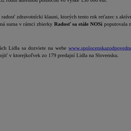
52 rodín adresnou pomocou vo výške 130 000 eur.
adosť zdravotnícki klauni, ktorých tento rok reťazec s akt
aná suma v rámci zbierky
Radosť sa stále NOSí
poputovala n
tách Lidla sa dozviete na webe
www.spolocenskazodpovedno
ojiť v ktorejkoľvek zo 179 predajní Lidla na Slovensku.