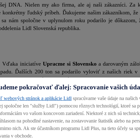
j DNA. Nielen my ako firma, ale aj naši zákazníci. Za 
e konkrétny ľudský príbeh. Ďakujeme našim zákazníkom, ž
čo sa nám spoločne v uplynulom roku podarilo je dôkazom,
ddelenia Lidl Slovenská republika.
. Vďaka iniciatíve
Upracme si Slovensko
a darovaným zálo
adu. Ďalších 200 ton sa podarilo vyloviť z našich riek v 
razne pomohol vodným ekosystémom.
udeme pokračovať ďalej: Spracovanie vašich úd
upratoval, ale aj sadil. Projekt
Voda pre stromy
pokrač
ľ webových stránok a aplikácie Lidl
spracúvame vaše údaje na našich
h 185 000 stromčekov. Celkovo ich je v Lidl lese na ploche
alej spoločne len "služby Lidl") pomocou rôznych technológií, ktoré sa 
 informáciám vo vašom koncovom zariadení. Niektoré z nich sú technic
úhlasom na pohodlné nastavenie, na zostavovanie štatistík alebo na pe
j mimo nich. Ak ste účastníkom programu Lidl Plus, na tieto účely sa sp
i. Projekt
S Lidlom šetríme jedlom
zachránil viac ako 500
vania v obchode.
.