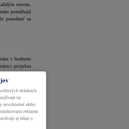
každým eurom,
e nám pomáhajú
 že pomáhať sa
hám v hodnote
rámci projektu
ajov
oval v obnove
 webových stránkach
 približne 900
používajú na
ky nevyhnutné alebo
rsonalizovanú reklamu
racúvajú aj údaje z
 000 kg ovocia