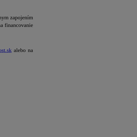
ívnym zapojením
a financovanie
st.sk
alebo na