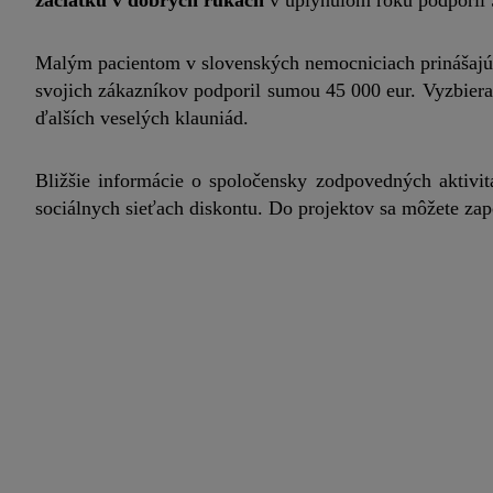
začiatku v dobrých rukách
v uplynulom roku podporil 
Malým pacientom v slovenských nemocniciach prinášajú r
svojich zákazníkov podporil sumou 45 000 eur. Vyzbier
ďalších veselých klauniád.
Bližšie informácie o spoločensky zodpovedných aktivi
sociálnych sieťach diskontu. Do projektov sa môžete zap