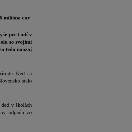
6 milióna eur
yše pre ľudí v
olu so svojimi
a teda naozaj
prírode. Keď sa
lovensko stalo
 deti v školách
tony odpadu zo