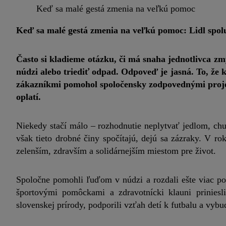
Keď sa malé gestá zmenia na veľkú pomoc
Keď sa malé gestá zmenia na veľkú pomoc: Lidl spol
Často si kladieme otázku, či má snaha jednotlivca zmy
núdzi alebo triediť odpad. Odpoveď je jasná. To, že k
zákazníkmi pomohol spoločensky zodpovednými proje
oplatí.
Niekedy stačí málo – rozhodnutie neplytvať jedlom, chu
však tieto drobné činy spočítajú, dejú sa zázraky. V 
zelenším, zdravším a solidárnejším miestom pre život.
Spoločne pomohli ľuďom v núdzi a rozdali ešte viac pot
športovými pomôckami a zdravotnícki klauni prinies
slovenskej prírody, podporili vzťah detí k futbalu a vyb