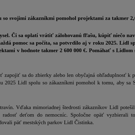
u so svojimi zákazníkmi pomohol projektami za takmer 2,
sel. Či sa oplatí vrátiť zálohovanú fľašu, kúpiť niečo nav
aždá pomoc sa počíta, sa potvrdilo aj v roku 2025. Lidl sp
ktami v hodnote takmer 2 600 000 €. Pomáhať s Lidlom s
ť zapojiť sa do zbierky alebo len obyčajná ohľaduplnosť k 
roku 2025 Lidl spolu so zákazníkmi pomohol k tomu, aby sa S
ravín. Vďaka mimoriadnej štedrosti zákazníkov Lidl potešil
li radosť deťom do nemocníc. Spoločne opäť vyzbierali 
udovali päť mestských parkov Lidl Čistinka.