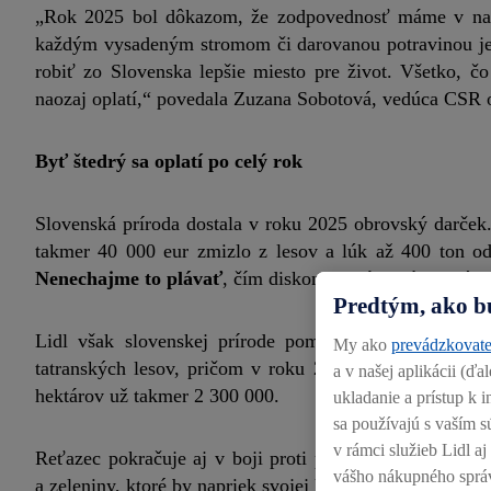
„Rok 2025 bol dôkazom, že zodpovednosť máme v naše
každým vysadeným stromom či darovanou potravinou j
robiť zo Slovenska lepšie miesto pre život. Všetko, 
naozaj oplatí,“ povedala Zuzana Sobotová, vedúca CSR o
Byť štedrý sa oplatí po celý rok
Slovenská príroda dostala v roku 2025 obrovský darček
takmer 40 000 eur zmizlo z lesov a lúk až 400 ton odp
Nenechajme to plávať
, čím diskont so zákazníkmi vý
Predtým, ako b
Lidl však slovenskej prírode pomáhal nielen tým, že 
My ako
prevádzkovate
tatranských lesov, pričom v roku 2025 pribudlo ďalšíc
a v našej aplikácii (ď
hektárov už takmer 2 300 000.
ukladanie a prístup k
sa používajú s vaším s
v rámci služieb Lidl a
Reťazec pokračuje aj v boji proti plytvaniu potravinam
vášho nákupného sprá
a zeleniny, ktoré by napriek svojej kvalite skončili v koši