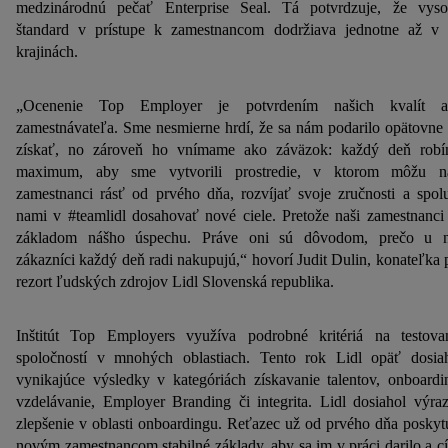
medzinárodnú pečať Enterprise Seal. Tá potvrdzuje, že vys
štandard v prístupe k zamestnancom dodržiava jednotne až v
krajinách.
„Ocenenie Top Employer je potvrdením našich kvalít a
zamestnávateľa. Sme nesmierne hrdí, že sa nám podarilo opätovne
získať, no zároveň ho vnímame ako záväzok: každý deň rob
maximum, aby sme vytvorili prostredie, v ktorom môžu n
zamestnanci rásť od prvého dňa, rozvíjať svoje zručnosti a spol
nami v #teamlidl dosahovať nové ciele. Pretože naši zamestnanci
základom nášho úspechu. Práve oni sú dôvodom, prečo u 
zákazníci každý deň radi nakupujú,“ hovorí Judit Dulin, konateľka 
rezort ľudských zdrojov Lidl Slovenská republika.
Inštitút Top Employers využíva podrobné kritériá na testova
spoločností v mnohých oblastiach. Tento rok Lidl opäť dosia
vynikajúce výsledky v kategóriách získavanie talentov, onboardi
vzdelávanie, Employer Branding či integrita. Lidl dosiahol výra
zlepšenie v oblasti onboardingu. Reťazec už od prvého dňa poskyt
novým zamestnancom stabilné základy, aby sa im v práci darilo a cít