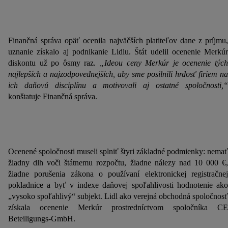
Finančná správa opäť ocenila najväčších platiteľov dane z príjmu,
uznanie získalo aj podnikanie Lidlu. Štát udelil ocenenie Merkúr
diskontu už po ôsmy raz.
„Ideou ceny Merkúr je ocenenie tých
najlepších a najzodpovednejších, aby sme posilnili hrdosť firiem na
ich daňovú disciplínu a motivovali aj ostatné spoločnosti,“
konštatuje Finančná správa.
Ocenené spoločnosti museli splniť štyri základné podmienky: nemať
žiadny dlh voči štátnemu rozpočtu, žiadne nálezy nad 10 000 €,
žiadne porušenia zákona o používaní elektronickej registračnej
pokladnice a byť v indexe daňovej spoľahlivosti hodnotenie ako
„vysoko spoľahlivý“ subjekt. Lidl ako verejná obchodná spoločnosť
získala ocenenie Merkúr prostredníctvom spoločníka CE
Beteiligungs-GmbH.