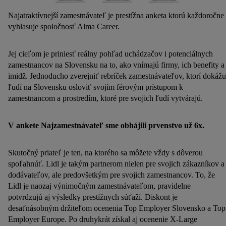
Najatraktívnejší zamestnávateľ je prestížna anketa ktorú každoročne
vyhlasuje spoločnosť Alma Career.
Jej cieľom je priniesť reálny pohľad uchádzačov i potenciálnych
zamestnancov na Slovensku na to, ako vnímajú firmy, ich benefity a
imidž. Jednoducho zverejniť rebríček zamestnávateľov, ktorí dokážu
ľudí na Slovensku osloviť svojím férovým prístupom k
zamestnancom a prostredím, ktoré pre svojich ľudí vytvárajú.
V ankete Najzamestnávateľ sme obhájili prvenstvo už 6x.
Skutočný priateľ je ten, na ktorého sa môžete vždy s dôverou
spoľahnúť. Lidl je takým partnerom nielen pre svojich zákazníkov a
dodávateľov, ale predovšetkým pre svojich zamestnancov. To, že
Lidl je naozaj výnimočným zamestnávateľom, pravidelne
potvrdzujú aj výsledky prestížnych súťaží. Diskont je
desaťnásobným držiteľom ocenenia Top Employer Slovensko a Top
Employer Europe. Po druhykrát získal aj ocenenie X-Large