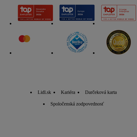
ďalšie informácie o podmienkach spracúvania osobných
údajov.
Kliknutím na možnosť "
Odmietnuť
" môžete povoliť iba
používanie potrebných technológií. Kliknutím na "
Súhlasím
"
vyjadríte súhlas so spracúvaním na všetky vyššie uvedené
účely. Ďalšie informácie vrátane informácií o dobe
uchovávania údajov a Vašom práve kedykoľvek odvolať
súhlas s účinnosťou do budúcnosti nájdete v našich
zásadách
ochrany osobných údajov
.
Imprint nájdete tu.
Lidl.sk
Kariéra
Darčeková karta
Spoločenská zodpovednosť