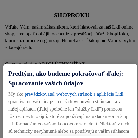
SHOPROKU
Vďaka Vám, našim zákazníkom, ktorí hlasovali za náš Lidl online
shop, sme opäť obhájili ocenenie v prestížnej súťaži ShopRoku,
ktorú každoročne organizuje Heureka.sk. Ďakujeme Vám za výhru
v kategóriách:
Cena popularity: ABSOLÚTNY VÍŤAZ
Predtým, ako budeme pokračovať ďalej:
Cena popularity: Obchodné domy
Spracovanie vašich údajov
My ako
prevádzkovateľ webových stránok a aplikácie Lidl
Cena kvality: Obchodné domy
spracúvame vaše údaje na našich webových stránkach a v
našej aplikácii (ďalej spoločne len "služby Lidl") pomocou
rôznych technológií, ktoré sa používajú na ukladanie a prístup
k informáciám vo vašom koncovom zariadení. Niektoré z nich
sú technicky nevyhnutné alebo sa používajú s vaším súhlasom