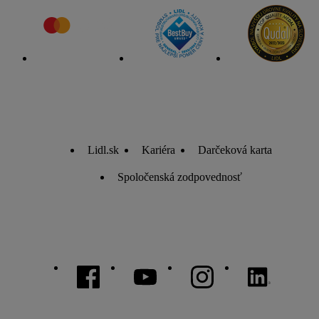
zobrazovať aj na rôznych zariadeniach a v rôznych službách
spoločnosti Lidl ak vám možno priradiť niekoľko koncových
zariadení alebo používanie viacerých služieb spoločnosti Lidl,
pomocou vašej hashovanej e-mailovej adresy a prípadne
ďalších identifikátorov/identifikátorov, ktoré má spoločnosť
Criteo SA k dispozícii.
V časti "
Prispôsobiť
" môžete povoliť jednotlivé účely a nájsť
ďalšie informácie o podmienkach spracúvania osobných
Lidl.sk
Kariéra
Darčeková karta
údajov.
Kliknutím na možnosť "
Odmietnuť
" môžete povoliť iba
Spoločenská zodpovednosť
používanie potrebných technológií. Kliknutím na "
Súhlasím
"
vyjadríte súhlas so spracúvaním na všetky vyššie uvedené
účely. Ďalšie informácie vrátane informácií o dobe
uchovávania údajov a Vašom práve kedykoľvek odvolať
súhlas s účinnosťou do budúcnosti nájdete v našich
zásadách
ochrany osobných údajov
.
Imprint nájdete tu.