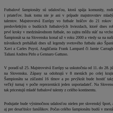
Futbalové šampionáty sú udalosťou, ktorá spája komunity, rod
i priateľov. Inak tomu nie je ani v prípade majstrovstiev mlad
talentov. Majstrovstvá Európy vo futbale hráčov do 21 rokov
predovšetkým o budúcich futbalových hviezdach, ktoré dnes ro
prvé kroky v medzinárodnom futbale, no zajtra môžu stáť na vrcho
Šampionát sa na Slovensku konal už v roku 2000 a vtedy sa na naš
trávnikoch preháňali dnes už legendy svetového futbalu ako Špani
Xavi a Carles Puyol, Angličania Frank Lampard či Jamie Carragh
Taliani Andrea Pirlo a Gennaro Gattuso.
V poradí už 25. Majstrovstvá Európy sa uskutočnia od 11. do 28. j
na Slovensku. Zápasy sa odohrajú v 8 mestách po celej kraji
Šampionátu sa zúčastní 16 tímov a po prvýkrát bude hostiť tak
veľký turnaj v počte reprezentácii jeden usporiadateľ. Na Sloven
tak pricestujú mladé futbalové talenty z celého kontinentu.
Podujatie bude výnimočnou udalosťou nielen pre slovenský šport, 
aj pre desaťtisíce fanúšikov. Počas celého šampionátu budú v mest