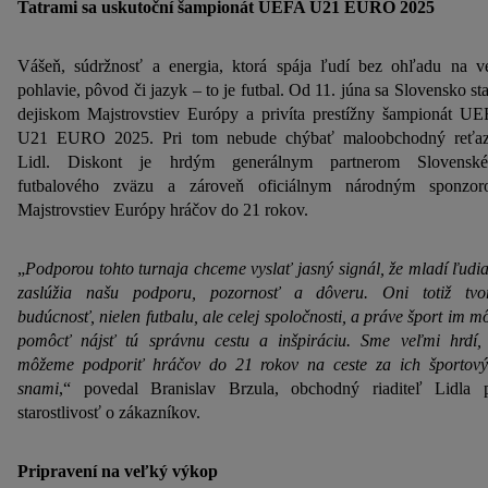
Tatrami sa uskutoční šampionát UEFA U21 EURO 2025
Vášeň, súdržnosť a energia, ktorá spája ľudí bez ohľadu na v
pohlavie, pôvod či jazyk – to je futbal. Od 11. júna sa Slovensko st
dejiskom Majstrovstiev Európy a privíta prestížny šampionát U
U21 EURO 2025. Pri tom nebude chýbať maloobchodný reťa
Lidl. Diskont je hrdým generálnym partnerom Slovenské
futbalového zväzu a zároveň oficiálnym národným sponzo
Majstrovstiev Európy hráčov do 21 rokov.
„
Podporou tohto turnaja chceme vyslať jasný signál, že mladí ľudia
zaslúžia našu podporu, pozornosť a dôveru. Oni totiž tvo
budúcnosť, nielen futbalu, ale celej spoločnosti, a práve šport im m
pomôcť nájsť tú správnu cestu a inšpiráciu. Sme veľmi hrdí,
môžeme podporiť hráčov do 21 rokov na ceste za ich športov
snami
,“ povedal Branislav Brzula, obchodný riaditeľ Lidla 
starostlivosť o zákazníkov.
Pripravení na veľký výkop