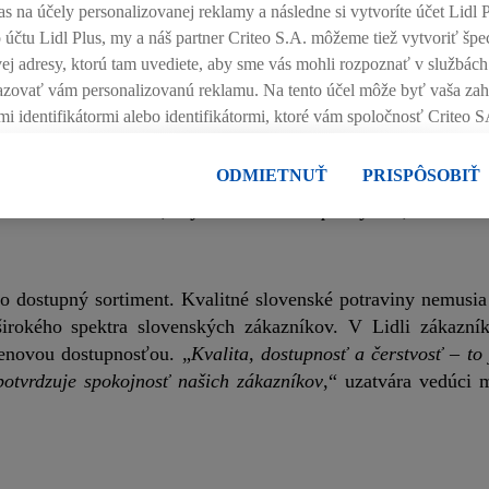
as na účely personalizovanej reklamy a následne si vytvoríte účet Lidl P
 účtu Lidl Plus, my a náš partner Criteo S.A. môžeme tiež vytvoriť špe
ovej adresy, ktorú tam uvediete, aby sme vás mohli rozpoznať v službá
brazovať vám personalizovanú reklamu. Na tento účel môže byť vaša za
ckým momentom a pripomína zákazníkom, že kvalitné a domác
mi identifikátormi alebo identifikátormi, ktoré vám spoločnosť Criteo S
ivota. „
Kampaň v druhej línii komunikuje aj to, že Lidl je
vislosti s retargetingom, t. j. reklamy na produkty, o ktoré ste prejavili 
, aby zákazník vedel, že v každej predajni Lidl na Slovens
nákupného košíka v internetovom obchode, ale nie jeho zakúpením), s
ODMIETNUŤ
PRISPÔSOBIŤ
tu preňho každý deň za nízke ceny. Chceme, aby ľudia mo
ch a v rôznych službách spoločnosti Lidl ak vám možno priradiť niek
travinách bez toho, aby museli zložito premýšľať, kam sa z
anie viacerých služieb spoločnosti Lidl, pomocou vašej hashovanej e-m
fikátorov/identifikátorov, ktoré má spoločnosť Criteo SA k dispozícii.
môžete povoliť jednotlivé účely a nájsť ďalšie informácie o podmienka
o dostupný sortiment. Kvalitné slovenské potraviny nemusia
rokého spektra slovenských zákazníkov. V Lidli zákazní
 "
Odmietnuť
" môžete povoliť iba používanie potrebných technológií. 
súhlas so spracúvaním na všetky vyššie uvedené účely. Ďalšie informáci
novou dostupnosťou. „
Kvalita, dostupnosť a čerstvosť – to
ov a Vašom práve kedykoľvek odvolať súhlas s účinnosťou do budúcno
 potvrdzuje spokojnosť našich zákazníkov
,“ uzatvára vedúci 
bných údajov
.
Imprint nájdete tu.