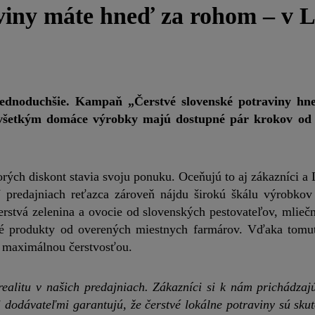
viny máte hneď za rohom – v L
 jednoduchšie. Kampaň „Čerstvé slovenské potraviny h
dovšetkým domáce výrobky majú dostupné pár krokov od
orých diskont stavia svoju ponuku. Oceňujú to aj zákazníci a
V predajniach reťazca zároveň nájdu širokú škálu výrobkov
rstvá zelenina a ovocie od slovenských pestovateľov, mlieč
vé produkty od overených miestnych farmárov. Vďaka tomu
a maximálnou čerstvosťou.
ealitu v našich predajniach. Zákazníci si k nám prichádzaj
 dodávateľmi garantujú, že čerstvé lokálne potraviny sú sku