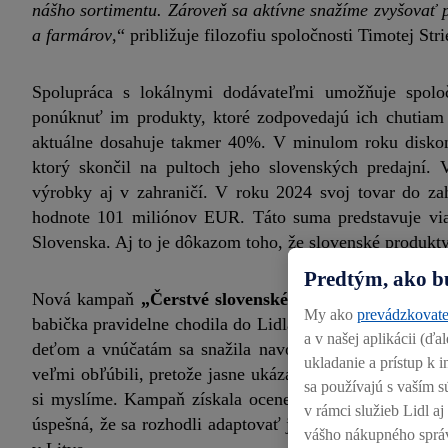
nášho sortimentu. Zároveň sa aktívne snažíme zvyšovať
a farmárov
,“ približuje filozofiu spoločnosti Timotej St
Spolupráca s lokálnymi dodávateľmi umožňuje spoloč
ponúknuť im produkty, ktoré zodpovedajú ich chutiam a
aktuálne dosahuje takmer 40%. V minulom roku diskon
ktorý skončil na pultoch jeho slovenských predajní.
výrobky aj v zahraničí. V roku 2024 svoj tovar do za
hodnote 101 miliónov EUR. Táto suma predstavuje vi
Slovenska. Aj to je dôkazom toho, že slovenské produkty 
Predtým, ako b
Nová kampaň
„Čerstvé slovenské potraviny hneď z
My ako
prevádzkovate
babička pravidelne chodila do Lidla práve preto, že tam 
a v našej aplikácii (ď
deťom a vnúčatám sa snažila navodiť dojem, že všetko 
ukladanie a prístup k
veľmi obľúbili, pretože jasne ukázal, že za čerstvosťou 
sa používajú s vaším s
si myslíme. Kampaň získala ocenenia Zlatý klinec či 
v rámci služieb Lidl a
úspešná, že sa rozhodli adaptovať ju pre ďalšie krajiny.
vášho nákupného sprá