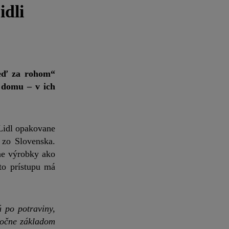
idli
neď za rohom“
 domu – v ich
 Lidl opakovane
 zo Slovenska.
ne výrobky ako
to prístupu má
ú po potraviny,
točne základom