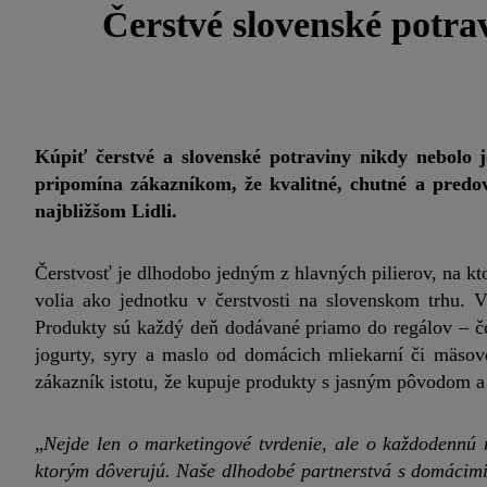
Čerstvé slovenské potra
Kúpiť čerstvé a slovenské potraviny nikdy nebolo
pripomína zákazníkom, že kvalitné, chutné a pre
najbližšom Lidli.
Čerstvosť je dlhodobo jedným z hlavných pilierov, na kt
volia ako jednotku v čerstvosti na slovenskom trhu. 
Produkty sú každý deň dodávané priamo do regálov – če
jogurty, syry a maslo od domácich mliekarní či mäso
zákazník istotu, že kupuje produkty s jasným pôvodom 
„
Nejde len o marketingové tvrdenie, ale o každodennú r
ktorým dôverujú. Naše dlhodobé partnerstvá s domácimi