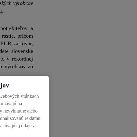
ských výrobcov
a.
potrebiteľov a
rastie, pričom
 EUR za tovar,
dete slovenské
to v rekordnej
ch výrobkov zo
ajov
rej sympatická
 webových stránkach
v Lidli, svojim
používajú na
h si zákazníci
ky nevyhnutné alebo
ny bližšie, než
rsonalizovanú reklamu
3 bola natoľko
racúvajú aj údaje z
ľudia napríklad