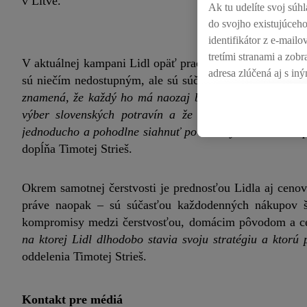
v Litve.
Ak tu udelíte svoj súhl
do svojho existujúceho
identifikátor z e-mail
tretími stranami a zo
V aktuálnej kampani Lidl opäť pracuje s týmto autenti
adresa zlúčená aj s iný
sú niečím nedostupným, ale sú súčasťou každodenného ž
súhlasíte, reklamy v sú
znamená, že každý ho má naozaj blízko. Naším cieľom je
vložením produktu do 
výber slovenských potravín a že tieto produkty sú 
na rôznych zariadenia
jednoducho a pohodlne siahnuť po čerstvých domácich po
zariadení alebo použív
dopĺňa Timotej Strieš.
prípadne ďalších identi
V časti "
Prispôsobiť
" 
Okrem samotnej čerstvosti je prednosťou Lidla aj cenov
osobných údajov.
práve naopak – sú súčasťou každodenných nákupov ši
Kliknutím na možnosť
"
Súhlasím
" vyjadríte 
kompromisy medzi čerstvosťou, domácim pôvodom a ce
dobe uchovávania údaj
na ktorej Lidl dlhodobo stavia svoju stratégiu a ktorú
zásadách ochrany oso
oddelenia Timotej Strieš.
Kontakt pre médiá