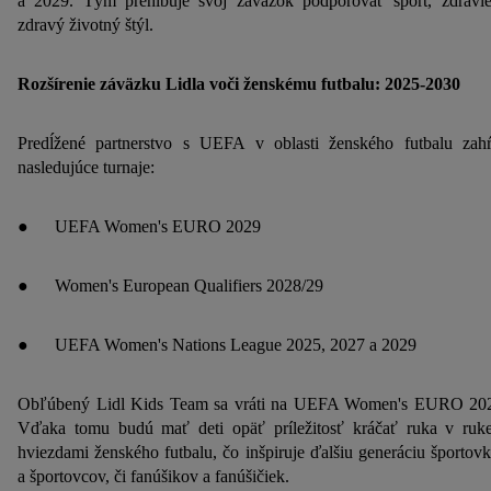
a 2029. Tým prehlbuje svoj záväzok podporovať šport, zdravi
zdravý životný štýl.
Rozšírenie záväzku Lidla voči ženskému futbalu: 2025-2030
Predĺžené partnerstvo s UEFA v oblasti ženského futbalu zah
nasledujúce turnaje:
● UEFA Women's EURO 2029
● Women's European Qualifiers 2028/29
● UEFA Women's Nations League 2025, 2027 a 2029
Obľúbený Lidl Kids Team sa vráti na UEFA Women's EURO 20
Vďaka tomu budú mať deti opäť príležitosť kráčať ruka v ruk
hviezdami ženského futbalu, čo inšpiruje ďalšiu generáciu športov
a športovcov, či fanúšikov a fanúšičiek.