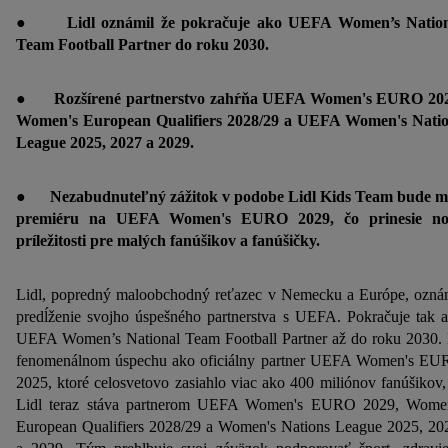
●
Lidl oznámil že pokračuje ako UEFA Women’s Natio
Team Football Partner do roku 2030.
●
Rozšírené partnerstvo zahŕňa UEFA Women's EURO 20
Women's European Qualifiers 2028/29 a UEFA Women's Nati
League 2025, 2027 a 2029.
●
Nezabudnuteľný zážitok v podobe Lidl Kids Team bude 
premiéru na UEFA Women's EURO 2029, čo prinesie no
príležitosti pre malých fanúšikov a fanúšičky.
Lidl, popredný maloobchodný reťazec v Nemecku a Európe, ozná
predĺženie svojho úspešného partnerstva s UEFA. Pokračuje tak 
UEFA Women’s National Team Football Partner až do roku 2030.
fenomenálnom úspechu ako oficiálny partner UEFA Women's E
2025, ktoré celosvetovo zasiahlo viac ako 400 miliónov fanúšikov,
Lidl teraz stáva partnerom UEFA Women's EURO 2029, Wome
European Qualifiers 2028/29 a Women's Nations League 2025, 20