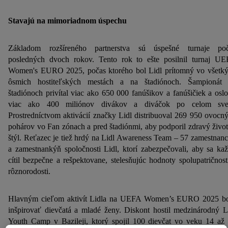
Stavajú na mimoriadnom úspechu
Základom rozšíreného partnerstva sú úspešné turnaje po
posledných dvoch rokov. Tento rok to ešte posilnil turnaj U
Women's EURO 2025, počas ktorého bol Lidl prítomný vo všetk
ôsmich hostiteľských mestách a na štadiónoch. Šampionát
štadiónoch privítal viac ako 650 000 fanúšikov a fanúšičiek a oslo
viac ako 400 miliónov divákov a diváčok po celom svet
Prostredníctvom aktivácií značky Lidl distribuoval 269 950 ovocn
pohárov vo Fan zónach a pred štadiónmi, aby podporil zdravý živo
štýl. Reťazec je tiež hrdý na Lidl Awareness Team – 57 zamestnan
a zamestnankýň spoločnosti Lidl, ktorí zabezpečovali, aby sa ka
cítil bezpečne a rešpektovane, stelesňujúc hodnoty spolupatričnost
rôznorodosti.
Hlavným cieľom aktivít Lidla na UEFA Women’s EURO 2025 b
inšpirovať dievčatá a mladé ženy. Diskont hostil medzinárodný L
Youth Camp v Bazileji, ktorý spojil 100 dievčat vo veku 14 až