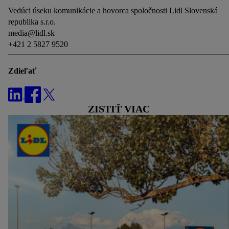
vyjadríte súhlas so spracúvaním na všetky vyššie uvedené
Vedúci úseku komunikácie a hovorca spoločnosti Lidl Slovenská
účely. Ďalšie informácie vrátane informácií o dobe
republika s.r.o.
uchovávania údajov a Vašom práve kedykoľvek odvolať
media@lidl.sk
súhlas s účinnosťou do budúcnosti nájdete v našich
zásadách
+421 2 5827 9520
ochrany osobných údajov
.
Imprint nájdete tu.
Zdieľať
ZISTIŤ VIAC