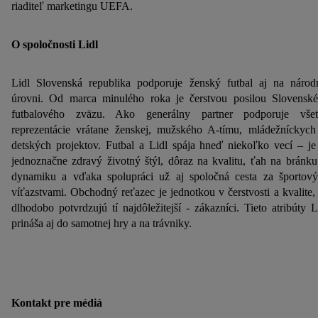
rozpoznať v službách prevádzkovaných tretími stranami a
riaditeľ marketingu UEFA.
zobrazovať vám personalizovanú reklamu. Na tento účel môže
byť vaša zaheslovaná e-mailová adresa zlúčená aj s inými
O spoločnosti Lidl
identifikátormi alebo identifikátormi, ktoré vám spoločnosť
Criteo SA pridelila. Ak s tým súhlasíte, reklamy v súvislosti s
Lidl Slovenská republika podporuje ženský futbal aj na národ
retargetingom, t. j. reklamy na produkty, o ktoré ste prejavili
úrovni. Od marca minulého roka je čerstvou posilou Slovensk
záujem (napr. vložením produktu do nákupného košíka v
futbalového zväzu. Ako generálny partner podporuje vše
internetovom obchode, ale nie jeho zakúpením), sa môžu
reprezentácie vrátane ženskej, mužského A-tímu, mládežníckych
zobrazovať aj na rôznych zariadeniach a v rôznych službách
detských projektov. Futbal a Lidl spája hneď niekoľko vecí – je
spoločnosti Lidl ak vám možno priradiť niekoľko koncových
jednoznačne zdravý životný štýl, dôraz na kvalitu, ťah na bránku
zariadení alebo používanie viacerých služieb spoločnosti Lidl,
dynamiku a vďaka spolupráci už aj spoločná cesta za športov
pomocou vašej hashovanej e-mailovej adresy a prípadne
víťazstvami. Obchodný reťazec je jednotkou v čerstvosti a kvalite,
ďalších identifikátorov/identifikátorov, ktoré má spoločnosť
dlhodobo potvrdzujú tí najdôležitejší - zákazníci. Tieto atribúty L
prináša aj do samotnej hry a na trávniky.
Criteo SA k dispozícii.
V časti "
Prispôsobiť
" môžete povoliť jednotlivé účely a nájsť
ďalšie informácie o podmienkach spracúvania osobných
údajov.
Kliknutím na možnosť "
Odmietnuť
" môžete povoliť iba
Kontakt pre médiá
používanie potrebných technológií. Kliknutím na "
Súhlasím
"