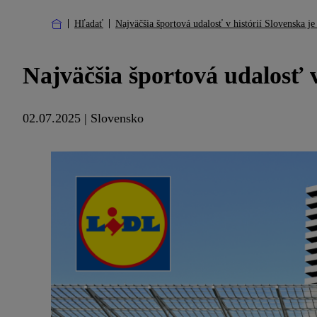
Hľadať
Najväčšia športová udalosť v histórií Slovenska j
Najväčšia športová udalosť v
02.07.2025 | Slovensko