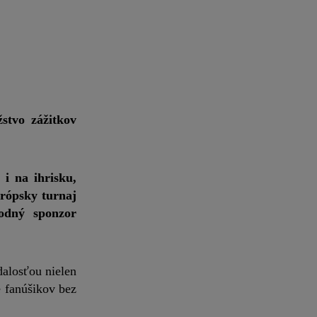
tvo zážitkov
i na ihrisku,
urópsky turnaj
rodný sponzor
dalosťou nielen
e fanúšikov bez