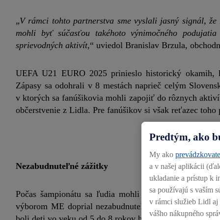
„
V rámci tohto partnerstva sme vyslali jasný signál, ž
mohli byť súčasťou takéhoto výnimočného podujatia 
sprievodných aktivít
,“ uviedol Branislav Brzula, obchodný
UEFA U21 EURO 2025 prinieslo historický okamih, ke
Zápasy sa odohrali v 8 mestách naprieč celým Slovens
v ktorých sa fanúšikovia mohli zapojiť do rôznych aktiví
občerstvenie z Lidla. Pre fanúšikov si však reťazec toho
Predtým, ako b
My ako
prevádzkovate
Nezabudnuteľné zážitky
a v našej aplikácii (ď
ukladanie a prístup k
sa používajú s vaším s
Počas šampionátu sa ľudia mohli zapojiť do viacerých
v rámci služieb Lidl a
výborom ME doprial nezabudnuteľný zážitok 72 deťom, k
vášho nákupného sprá
boli deti vo veku od 5 do 8 rokov bez ohľadu na pohlavi