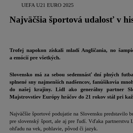
UEFA U21 EURO 2025
Najväčšia športová udalosť v hi
Trofej napokon získali mladí Angličania, no šampi
a emócií pre všetkých.
Slovensko má za sebou sedemnásť dní plných futba
splnené sny najmenších nadšencov, fanúšikovia mnoh
do našej krajiny. Lidl ako generálny partner Sl
Majstrovstiev Európy hráčov do 21 rokov stál pri k
Najväčšie športové podujatie na Slovensku predstavilo 
pre slovenský šport, ale aj pre ľudí. Vďaka partnerstvu L
ohľadu na vek, pohlavie, pôvod či jazyk.