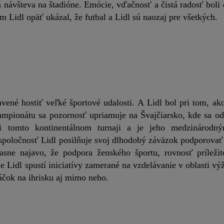
návšteva na štadióne. Emócie, vďačnosť a čistá radosť boli
 Lidl opäť ukázal, že futbal a Lidl sú naozaj pre všetkých.
é hostiť veľké športové udalosti. A Lidl bol pri tom, ako 
šampionátu sa pozornosť upriamuje na Švajčiarsko, kde sa od
omto kontinentálnom turnaji a je jeho medzinárodný
poločnosť Lidl posilňuje svoj dlhodobý záväzok podporovať 
asne najavo, že podpora ženského športu, rovnosť príležit
e Lidl spustí iniciatívy zamerané na vzdelávanie v oblasti výž
áčok na ihrisku aj mimo neho.