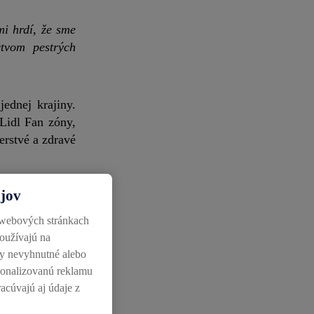
mi hrdí, že sme
ctvom pestrých
ednej krajiny.
 Lidl Fan zóny,
erstvé a zdravé
ajov
 webových stránkach
používajú na
ky nevyhnutné alebo
rsonalizovanú reklamu
s organizačným
racúvajú aj údaje z
enmi sprievodu