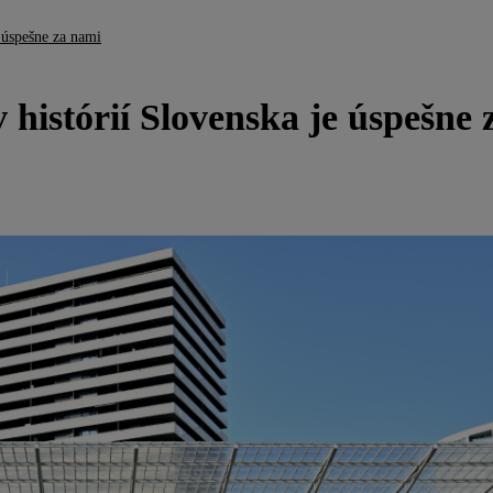
e úspešne za nami
 histórií Slovenska je úspešne