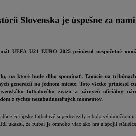
stórií Slovenska je úspešne za nami
onát
UEFA U21 EURO 2025 priniesol nespočetné množs
lu, na ktoré bude dlho spomínať. Emócie na tribúnach 
ých generácií na jednom mieste. Toto všetko priniesol e
ovenského futbalového zväzu a zároveň oficiálny ná
aždom z týchto nezabudnuteľných momentov.
budúce európske futbalové superhviezdy a bolo výnimočnou u
idl ukázal, že futbal je omnoho viac ako hra a spojil státisíc