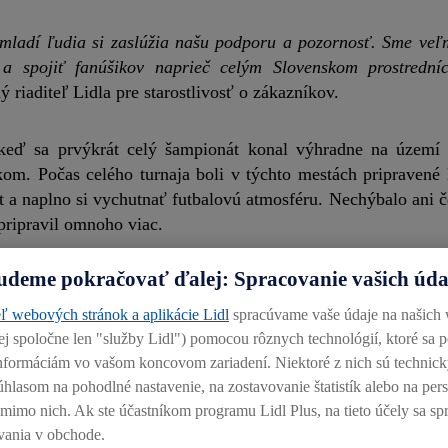
e mladí ľudia si zaslúžia našu podporu a pozornosť. Sme veľ
a spojiť fanúšikov naprieč celým Slovenskom prostrední
 riaditeľ Lidla pre starostlivosť o zákazníkov.
ď sa prvýkrát celý šampionát konal výhradne na území j
kom.
Počas celého turnaja boli v týchto mestách pripravené
t a naplno si vychutnať futbalovú atmosféru. Nechýbalo ani č
 pripravil omnoho viac.
udeme pokračovať ďalej: Spracovanie vašich úd
ľ webových stránok a aplikácie Lidl
spracúvame vaše údaje na našich
alej spoločne len "služby Lidl") pomocou rôznych technológií, ktoré sa 
 informáciám vo vašom koncovom zariadení. Niektoré z nich sú technic
úhlasom na pohodlné nastavenie, na zostavovanie štatistík alebo na pe
 súťaží diskontu. Vďaka jednej z nich Lidl v spolupráci 
j mimo nich. Ak ste účastníkom programu Lidl Plus, na tieto účely sa sp
toré robili oficiálny sprievod profesionálnych hráčov. Čl
vania v obchode.
e či pôvod.